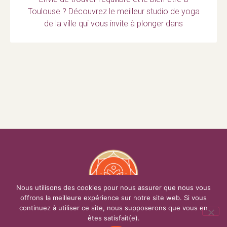
Toulouse ? Découvrez le meilleur studio de yoga
de la ville qui vous invite à plonger dans
Nous utilisons des cookies pour nous assurer que nous vous
offrons la meilleure expérience sur notre site web. Si vous
continuez à utiliser ce site, nous supposerons que vous en
YOGANOVA
êtes satisfait(e).
Nous contacter